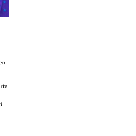
en
rte
nd