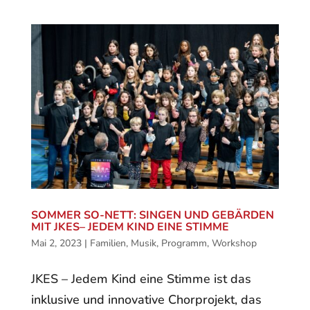
SOMMER SO-NETT: SINGEN UND GEBÄRDEN
MIT JKES– JEDEM KIND EINE STIMME
Mai 2, 2023
|
Familien
,
Musik
,
Programm
,
Workshop
JKES – Jedem Kind eine Stimme ist das
inklusive und innovative Chorprojekt, das