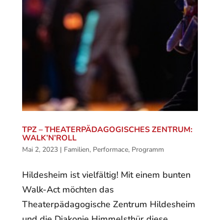
TPZ – THEATERPÄDAGOGISCHES ZENTRUM:
WALK’N’ROLL
Mai 2, 2023
|
Familien
,
Performace
,
Programm
Hildesheim ist vielfältig! Mit einem bunten
Walk-Act möchten das
Theaterpädagogische Zentrum Hildesheim
und die Diakonie Himmelsthür diese